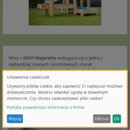
Wraz z BMW
Majorette
wzbogaca się o jedną z
najbardziej znanych i prestiżowych marek
samochodowych na świecie. Francuska kultowa marka
wprowadza na rynek całą serię szczegółowych modeli
BMW w popularnym formacie 3 cali – od klasycznych
ikon po nowoczesne samochody wyczynowe.
Kolekcjonerzy, miłośnicy motoryzacji i młodzi fani
samochodów mogą cieszyć się szerokim asortymentem,
który doskonale przenosi fascynację marką BMW do
miniaturowego świata Majorette.