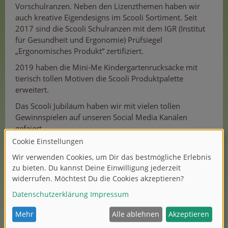
Vorschulranzen. Neben den Lizenzthemen haben wir
auch kreative Eigendesigns im Scooli Sortiment. Seit
2017 sind die Scooli Schulranzen mit dem IGR (Institut
für Gesundheit und Ergonomie) Prüfsiegel
„Ergonomisches Produkt“ zertifiziert.
2019 haben die Mini-Me Kindergartenrucksäcke mit
tierisch tollen Motiven die Scooli Produktpalette
erweitert.
Das Scooli Jubiläum haben wir mit vielen tollen
Gewinnspielen auf unseren Social Media Kanälen
gefeiert.
Wir freuen uns, Eltern und Kindern weiterhin treu zur
Schule und Kindergarten zu begleiten.