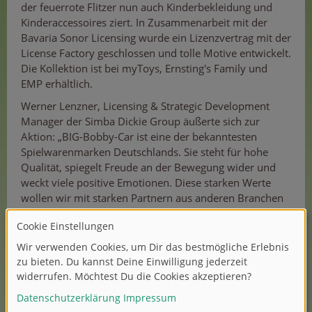
der feuerrote Flitzer nun auch Kinderbekleidung und
Kinderaccessoires ziert. In Zusammenarbeit mit der
Bavaria Sonor Licensing wurde ein Lizenzvertrag mit der
License Factory geschlossen und tolle Motive entwickelt.
Die Kollektion ist bei myToys, Ernsting's Family und
EMP erhältlich.
Werner Lenzner, Licensing & Strategic Development
Manager der Simba Dickie Group äußerte sich zur
Aktion: „BIG-Bobby-Car ist eine der bekanntesten
Spielwarenmarken Deutschlands. Sie steht für hohe
Qualität, spiegelt Freude an der Bewegung wider und
weckt viele positive Emotionen. Diese starken Werte
wollen wir mit starken Partnern aus anderen Branchen
in hochwertige Produkte umsetzen.“
Die designten Motive greifen das Traditionsbewusstsein
auf und verknüpfen es mit einer innovativen
Weiterentwicklung - die perfekte Kombination für eine
generationsübergreifende Brand Awareness.