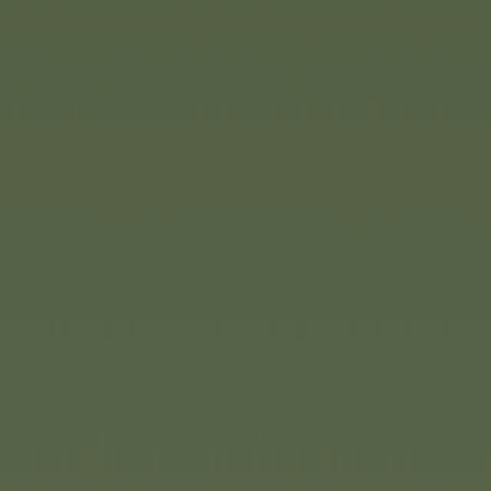
wahrsten Sinne, denn die
Dunkeln.
 Welpe Tea Cup Poodle mit
he kleine Pudel kann sogar
deln. Er ist ein Gefährte
iChi Love. Gemeinsam
iel mehr Spaß.
Corolle
Corolle sorgt mit der neue