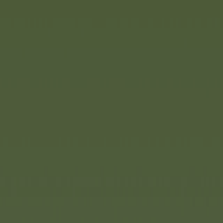
s Jahr: Die Fantasie von
wegen sollte es auch bei
een geben, um die Kids zu
der - hat sich eines ganz groß
Schluss mit Langweile! Mit
ommt der Spaß jetzt richtig
ids sind fantasievolle
esigns und mit ausgefallenen
rierte Team Soundfunktion bei
, erkennen sich die einzelnen