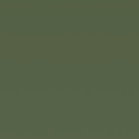
Highlight von Simba Toys. Im 
süße Plüschfigur leuchtet im 
Genauso knuffig ist der neue
Halstuch. Der besonders weic
bellen und mit dem Schwanz we
des bekannten Hündchens Ch
macht das Herumtollen noch v