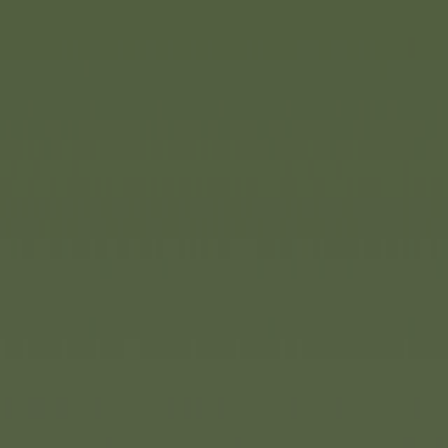
Simba Toys
Steffi Love Babyglück ist auc
wieder ein absolutes Highligh
Schwangerschaft ist besonders
entsprechend bietet das Sorti
Ankleidepuppe. Steffi Love ze
mondäne Seit. Als Steffi Lov
beispielsweise passt sie perf
Glitzerkleid und Diadem lasse
erstrahlen.
Das Thema Feuerwehr und sp
sind weiterhin sehr spannend f
Weihnachten 2022 tolle Neuhe
Wasserwacht, ein neuer Jupite
Rettungskran helfen bei den L
Die kuschelige Gute Nacht Mick