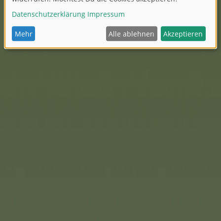
h für Weihnachten 2022
t. Das Thema
 interessant für Kinder,
ment der Steffi Love
igt zudem auch ihre
e White Dreams
ekt zum Weihnachtsfest.
n sie wunderschön festlich
eziell Feuerwehrmann Sam
ür Kinder. So gibt es für
iten Simba Toys. Eine
r Pro sowie ein
öscharbeiten.
ey ist ein weiteres