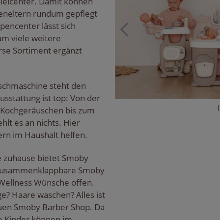
elcenter. Damit können
peneltern rundum gepflegt
encenter lässt sich
m viele weitere
se Sortiment ergänzt
aschmaschine steht den
Ausstattung ist top: Von der
n Kochgeräuschen bis zum
hlt es an nichts. Hier
ern im Haushalt helfen.
e zuhause bietet Smoby
as zusammenklappbare Smoby
 Wellness Wünsche offen.
e? Haare waschen? Alles ist
euen Smoby Barber Shop. Da
ie Kinder können im