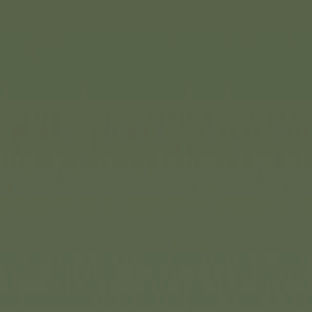
z besonders festliche
 aus edlem Dunkelblau,
tzernde Silberakzente in Form
nern an eine sternenklare
iscille und Calin sind neu und
ung. Ebenso können aber auch
eihnachtlichen Outfits
b Weichkörperpuppe,
uppe.