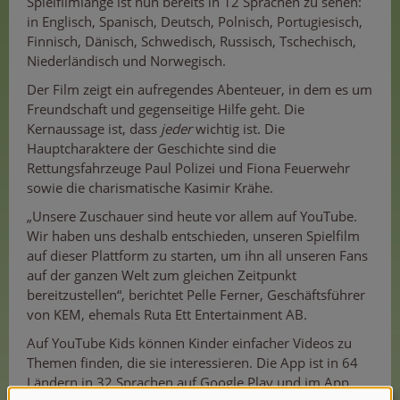
Spielfilmlänge ist nun bereits in 12 Sprachen zu sehen:
in Englisch, Spanisch, Deutsch, Polnisch, Portugiesisch,
Finnisch, Dänisch, Schwedisch, Russisch, Tschechisch,
Niederländisch und Norwegisch.
Der Film zeigt ein aufregendes Abenteuer, in dem es um
Freundschaft und gegenseitige Hilfe geht. Die
Kernaussage ist, dass
jeder
wichtig ist. Die
Hauptcharaktere der Geschichte sind die
Rettungsfahrzeuge Paul Polizei und Fiona Feuerwehr
sowie die charismatische Kasimir Krähe.
„Unsere Zuschauer sind heute vor allem auf YouTube.
Wir haben uns deshalb entschieden, unseren Spielfilm
auf dieser Plattform zu starten, um ihn all unseren Fans
auf der ganzen Welt zum gleichen Zeitpunkt
bereitzustellen“, berichtet Pelle Ferner, Geschäftsführer
von KEM, ehemals Ruta Ett Entertainment AB.
Auf YouTube Kids können Kinder einfacher Videos zu
Themen finden, die sie interessieren. Die App ist in 64
Ländern in 32 Sprachen auf Google Play und im App