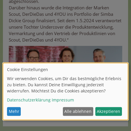
abgeschlossen.
Darüber hinaus wurde die Integration der Marken
Scout, DerDieDas und 4YOU ins Portfolio der Simba
Dickie Group finalisiert. Seit dem 1.5.2024 verantwortet
unsere Tochter Undercover die Produktentwicklung,
Vermarktung und den Vertrieb der Produktlinien von
Scout, DerDieDas und 4YOU.“