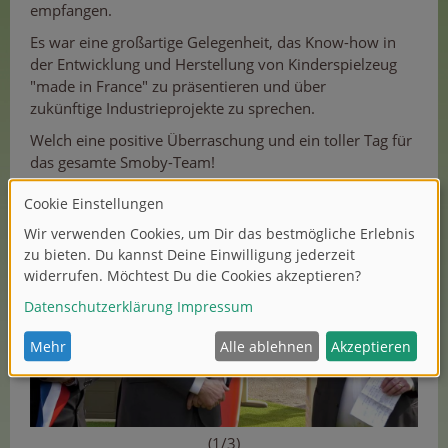
empfangen.
Es war eine großartige Gelegenheit, das Know-how in
der Entwicklung und Herstellung von Kinderspielzeug
"made in France" zu präsentieren und über
zukünftige Industrieprojekte zu sprechen.
Welch eine positive Überraschung und ein toller Tag für
das gesamte Smoby-Team!
(1/3)