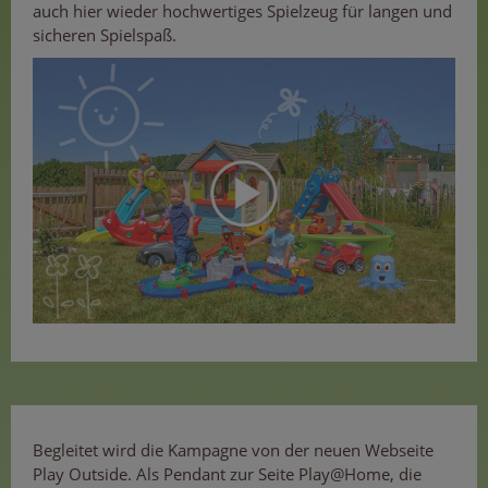
auch hier wieder hochwertiges Spielzeug für langen und
sicheren Spielspaß.
Begleitet wird die Kampagne von der neuen Webseite
Play Outside. Als Pendant zur Seite Play@Home, die