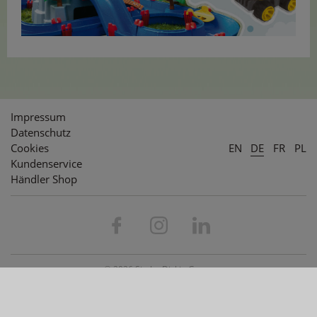
Impressum
Datenschutz
Cookies
EN
DE
FR
PL
Kundenservice
Händler Shop
© 2026 Simba Dickie Group