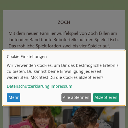
ZOCH
Mit dem neuen Familienwürfelspiel von Zoch fallen am
laufenden Band bunte Roboterteile auf den Spiele-Tisch.
Das fröhliche Spielt fordert zwei bis vier Spieler auf,
daraus möglichst viele komplette Roboter zu
montieren.
Bei dem Spiel Panic Island werden ein bis acht Spieler
ab acht Jahren auf eine idyllische Insel gelockt. Als ein
Vulkan ausbricht, gilt es, in einem zweiminütigen,
hektischen Memospiel gemeinsam Ureinweohner,
Dodos und deren Eier zu retten.