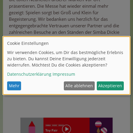
präsentieren. Die Messe hat wieder einmal mehr
gezeigt: Spielen sorgt bei Groß und Klein für
Begeisterung. Wir bedanken uns herzlich für das
entgegengebrachte Vertrauen unserer Partner und die
zahlreichen Besuche an den Ständen der Simba Dickie
Group.
Um dieses besondere Event in Erinnerung zu behalten,
haben wir einen kleinen Film mit den schönsten
Eindrücken der Messe erstellt.
Für weitere Impressionen folgen Sie auch unseren Social
Media Kanälen:
LinkedIn
,
Instagram
und
Facebook.