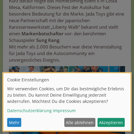
Kurz darauf folgte das Homecoming Event II in Costa
Mesa, Kalifornien. Dieses Fest der Autokultur hat
besondere Bedeutung für die Marke. Jada Toys gibt eine
neue Partnerschaft mit der japanischen
Karosseriewerkstatt „Liberty Walk“ bekannt und stellt
einen
Markenbotschafter
vor: den berühmten
Schauspieler
Sung Kang
.
Mit mehr als 2.000 Besuchern war diese Veranstaltung
für Jada Toys und die Autocommunity ein
unvergessliches Ereignis.