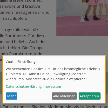
alleine stehen können,
asievolle und kreative
Alter von Teenagern dar und
n zu schlüpfen.
ch gestaltet wie alle
le Sortiments. Für diese
nnt und beliebt. Auch der
nicht fehlen. Die Gruppe
ichen Charakteren, jede
eben und Hobbys.
t Tanzen und Ice Skating. Modefan Melody ist fasziniert v