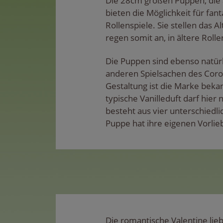
Die 28cm großen Puppen, die 
bieten die Möglichkeit für fant
Rollenspiele. Sie stellen das 
regen somit an, in ältere Rolle
Die Puppen sind ebenso natürli
anderen Spielsachen des Corol
Gestaltung ist die Marke beka
typische Vanilleduft darf hier 
besteht aus vier unterschiedl
Puppe hat ihre eigenen Vorli
Die romantische Valentine lieb