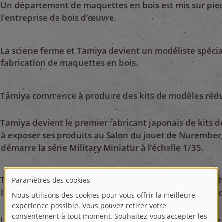
Un département de maquettes en bois est mis sur pied
l’entreprise de bois d’œuvre.
La scierie ferme et Tamiya devient un modéliste spécia
fabrication de maquettes en bois.
Tamiya commence à produire des kits de modèles rédui
Tamiya devient le premier fabricant japonais de kits 
à exposer ses produits au Salon du jouet de Nurember
démarre la série Military Miniatur à l’échelle 1/35.
Tamiya lance la Porsche 934 Turbo RC électrique à l’éch
l’origine de l’essor de la popularité des voitures rad
La série de voitures de sport à l’échelle 1/24 est lanc