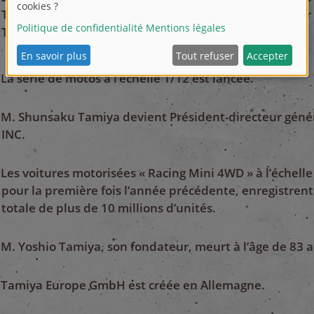
Tamiya, fils du fondateur, devient Président-directeur
Tamiya Plastic Model Co.
La série de motos à l’échelle 1/12 est lancée.
M. Shunsaku Tamiya devient Président-directeur géné
INC.
Les voitures motorisées « Racing Mini 4WD » à l’échell
pour la première fois l’année précédente, enregistren
totale de plus de 10 millions d’unités.
M. Yoshio Tamiya, son fondateur, meurt à l’âge de 83 a
Tamiya Europe GmbH est créée en Allemagne.