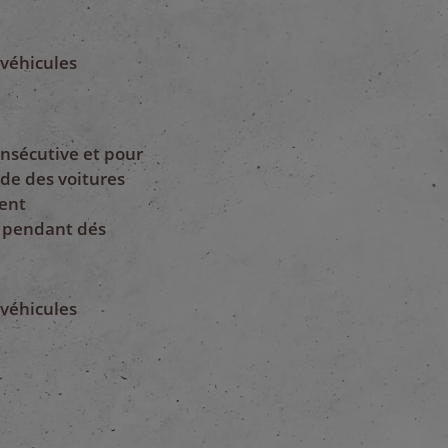
 véhicules
onsécutive et pour
de des voitures
ment
s pendant des
 véhicules