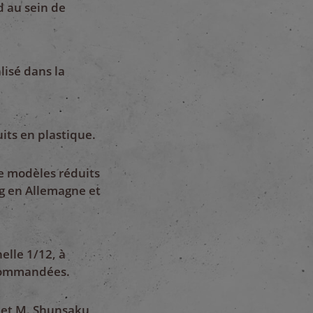
 au sein de
lisé dans la
ts en plastique.
de modèles réduits
g en Allemagne et
elle 1/12, à
iocommandées.
ée et M. Shunsaku