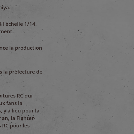
miya.
l’échelle 1/14.
gment.
nce la production
 la préfecture de
oitures RC qui
ux fans la
 y a lieu pour la
an, la Fighter-
s RC pour les